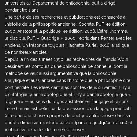
universités au Département de philosophie, qu’il a dirigé
pendant trois ans.
Une partie de ses recherches et publications est consacrée à
l’histoire de la philosophie ancienne : Socrate, PUF, 4e édition,
2000, Aristote et la politique, 4e édition, 2008, L’être, l’homme,
le disciple, PUF, « Quadrige », 2000, repris dans Penser avec les
Anciens, Un trésor de toujours, Hachette Pluriel, 2016, ainsi que
de nombreux articles.
Depuis la fin des années 1990, les recherches de Francis Wolff
dessinent les contours d’une philosophie personnelle, dont la
méthode se veut aussi argumentative que la philosophie
analytique et aussi ancrée dans l’histoire que la philosophie dite
continentale. Les idées centrales sont les deux suivantes: il n’y a
d’ontologie qu’anthropologique et il n’y a d’anthropologie que «
logique » — au sens du logos aristotélicien (langage et raison).
L’être humain est défini par la possession d’un langage prédicatif
(dire quelque chose à propos de quelque autre chose) dans sa
double dimension « interlocutive » (parler à quelqu’un d’autre) et
« objective » (parler de la même chose).
Les publications de Francis Wolff prennent ainsi trois directions