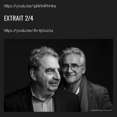
https://youtu.be/3aWlrAPnHk4
EXTRAIT 2/4
https://youtu.be/Jfv-I9Gv224