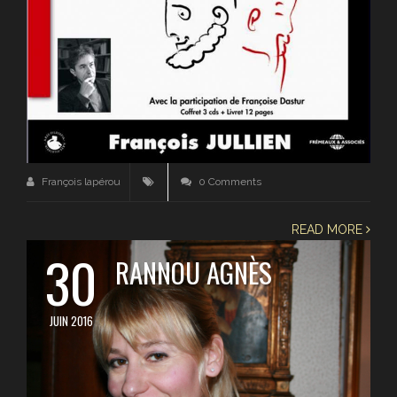
François lapérou
0 Comments
READ MORE
30
RANNOU AGNÈS
JUIN 2016