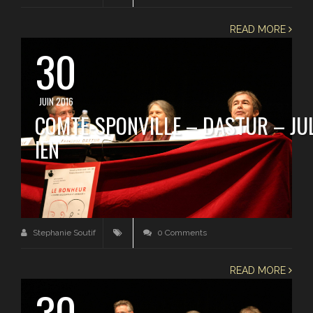
READ MORE
30
JUIN 2016
COMTE-SPONVILLE – DASTUR – JU
IEN
Stephanie Soutif
0 Comments
READ MORE
30