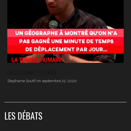
[B·O·F] CLIMAT / ENERGIE
Stephanie Soutif
on
septembre 22, 2020
LES DÉBATS